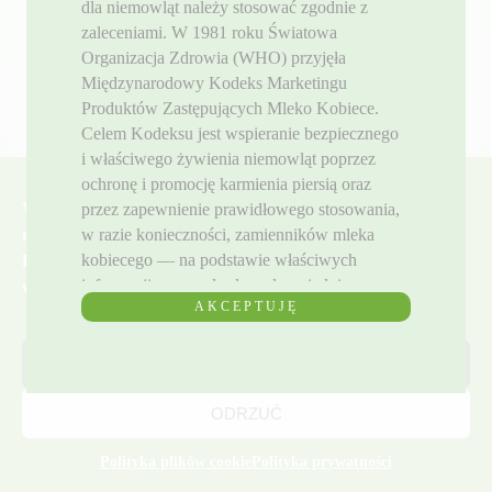
dla niemowląt należy stosować zgodnie z
zaleceniami. W 1981 roku Światowa
Organizacja Zdrowia (WHO) przyjęła
Międzynarodowy Kodeks Marketingu
Produktów Zastępujących Mleko Kobiece.
Celem Kodeksu jest wspieranie bezpiecznego
i właściwego żywienia niemowląt poprzez
ochronę i promocję karmienia piersią oraz
W celu zapewnienia najwyższej jakości świadczonych usług
przez zapewnienie prawidłowego stosowania,
w razie konieczności, zamienników mleka
nasza witryna internetowa wykorzystuje pliki cookie.
kobiecego — na podstawie właściwych
Kontynuując przeglądanie witryny, wyrażasz zgodę na
informacji oraz w drodze odpowiedniego
wykorzystywanie przez nas plików cookie.
AKCEPTUJĘ
marketingu i dystrybucji. Jako
odpowiedzialny producent mleka
modyfikowanego dla niemowląt
AKCEPTUJ
nowozelandzka kooperatywa DGC (Dairy
Goat Co-operative (N.Z.) Ltd) wraz z
ODRZUĆ
partnerami uznaje wskazania zawarte w
Kodeksie za słuszne i zdecydowanie podziela
Polityka plików cookie
Polityka prywatności
pogląd, że karmienie piersią jest najlepszym