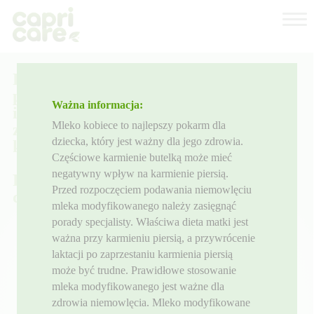
Dlaczego Capricare® 2 lub 3?
Nasze produkty
O nas
Pokarm dla niemowląt
Porady dla rodziców
powyżej 6 miesiąca
Ważna informacja:
i małych dzieci
Gdzie kupić
Mleko kobiece to najlepszy pokarm dla
z pełnotłustego mleka
Strefa dla specjalistów
dziecka, który jest ważny dla jego zdrowia.
koziego.
Częściowe karmienie butelką może mieć
negatywny wpływ na karmienie piersią.
Prosto z Nowej Zelandii
Przed rozpoczęciem podawania niemowlęciu
dla Waszego maluszka.
mleka modyfikowanego należy zasięgnąć
porady specjalisty. Właściwa dieta matki jest
ważna przy karmieniu piersią, a przywrócenie
laktacji po zaprzestaniu karmienia piersią
może być trudne. Prawidłowe stosowanie
mleka modyfikowanego jest ważne dla
zdrowia niemowlęcia. Mleko modyfikowane