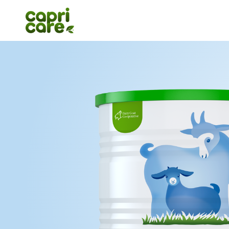
Dlaczego Capricare® 2 lub 3?
Nasze produkty
O nas
Porady dla rodziców
Gdzie kupić
Strefa dla specjalistów