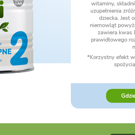
witaminy, składni
uzupełnienia zróż
dziecka. Jest
niemowląt powyżej
zawiera kwas D
prawidłowego ro
m
*Korzystny efekt 
spożyci
Gdzie