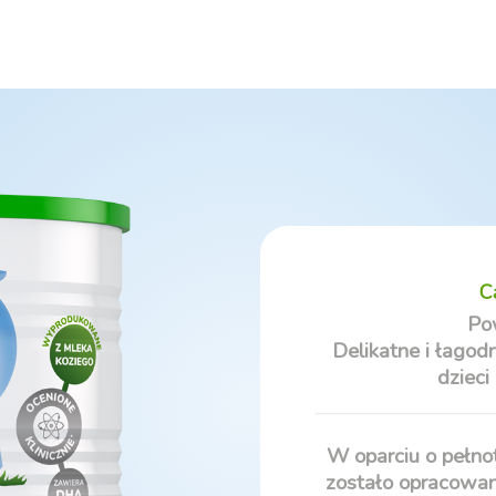
C
Po
Delikatne i łago
dzieci
W oparciu o pełno
zostało opracowan