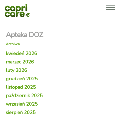
Dlaczego Capricare® 2 lub 3?
Nasze produkty
O nas
Apteka DOZ
Porady dla rodziców
Gdzie kupić
Archiwa
Strefa dla specjalistów
kwiecień 2026
marzec 2026
luty 2026
grudzień 2025
listopad 2025
październik 2025
wrzesień 2025
sierpień 2025