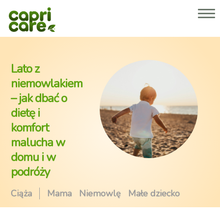
Dlaczego Capricare® 2 lub 3?
Nasze produkty
O nas
Porady dla rodziców
Lato z
Gdzie kupić
niemowlakiem
– jak dbać o
Strefa dla specjalistów
dietę i
komfort
malucha w
domu i w
podróży
Ciąża
Mama
Niemowlę
Małe dziecko