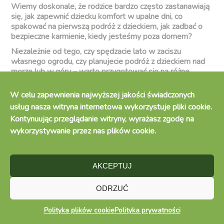
Wiemy doskonale, że rodzice bardzo często zastanawiają
się, jak zapewnić dziecku komfort w upalne dni, co
spakować na pierwszą podróż z dzieckiem, jak zadbać o
bezpieczne karmienie, kiedy jesteśmy poza domem?
Niezależnie od tego, czy spędzacie lato w zaciszu
własnego ogrodu, czy planujecie podróż z dzieckiem nad
morze lub w góry – warto przygotować się na różne
sytuacje, by ten czas był przyjemny i spokojny dla całej
rodziny. W tym wpisie przygotowaliśmy dla Was
W celu zapewnienia najwyższej jakości świadczonych
praktyczne wskazówki dotyczące letniej diety malucha,
usług nasza witryna internetowa wykorzystuje pliki cookie.
przechowywania mleka następnego oraz wspierania
Kontynuując przeglądanie witryny, wyrażasz zgodę na
codziennego komfortu dziecka – zarówno w domowym
wykorzystywanie przez nas plików cookie.
zaciszu, jak i w trakcie wakacyjnych przygód. To co,
zaczynamy letnią przygodę?
AKCEPTUJ
Photo by
Xavier Mouton Photographie
on
Unsplash
ODRZUĆ
Polityka plików cookie
Polityka prywatności
Lato w domu – jak zadbać o komfort malucha?