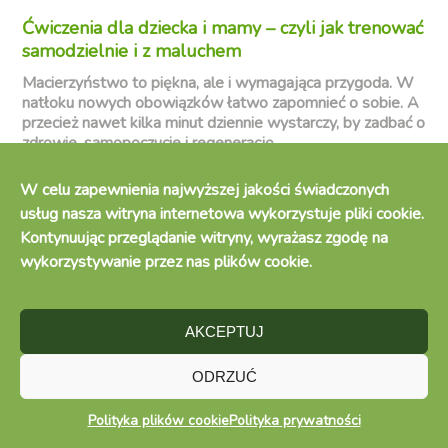
Ćwiczenia dla dziecka i mamy – czyli jak trenować
samodzielnie i z maluchem
Macierzyństwo to piękna, ale i wymagająca przygoda. W
natłoku nowych obowiązków łatwo zapomnieć o sobie. A
przecież nawet kilka minut dziennie wystarczy, by zadbać o
zdrowie, samopoczucie i regenerację.
Trening dla mamy nie musi oznaczać wyczerpujących sesji
na siłowni. To może być chwila ruchu w salonie, rozciąganie
W celu zapewnienia najwyższej jakości świadczonych
z niemowlakiem na macie, a nawet ćwiczenia dla dziecka i
usług nasza witryna internetowa wykorzystuje pliki cookie.
mamy, które będą dla obojga przyjemną rozrywką.
Kontynuując przeglądanie witryny, wyrażasz zgodę na
Wiele mam zastanawia się też, kiedy można ćwiczyć po
wykorzystywanie przez nas plików cookie.
porodzie, jak wracać do regularnych treningów i jak zająć
się maluszkiem w tym czasie. Mamy na to odpowiedzi!
AKCEPTUJ
ODRZUĆ
Kiedy można zacząć ćwiczyć po porodzie?
Polityka plików cookie
Polityka prywatności
To jedno z najczęstszych pytań, jakie zadają