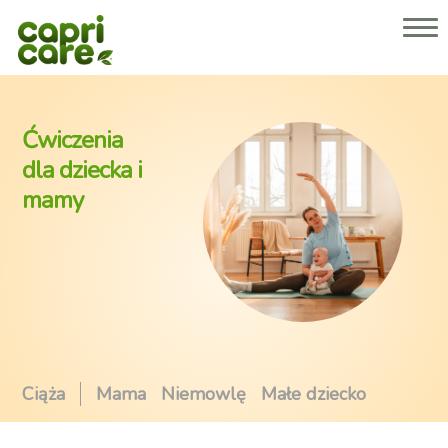
Dlaczego Capricare® 2 lub 3?
Nasze produkty
O nas
Porady dla rodziców
Ćwiczenia
Gdzie kupić
dla dziecka i
mamy
Strefa dla specjalistów
Ciąża
Mama
Niemowlę
Małe dziecko