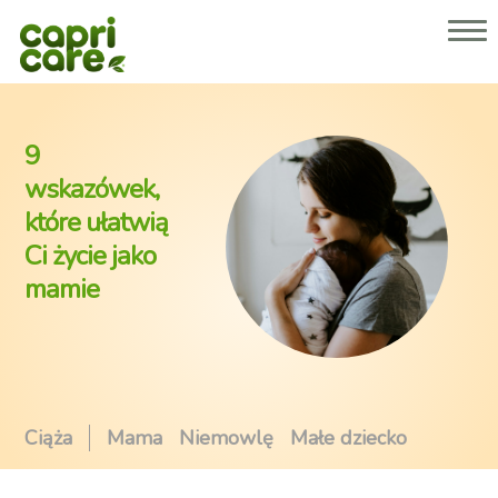
Dlaczego Capricare® 2 lub 3?
Nasze produkty
O nas
Porady dla rodziców
9
Gdzie kupić
wskazówek,
które ułatwią
Strefa dla specjalistów
Ci życie jako
mamie
Ciąża
Mama
Niemowlę
Małe dziecko