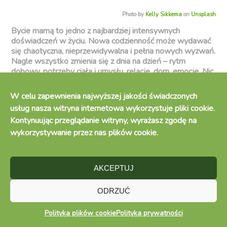
Photo by
Kelly Sikkema
on
Unsplash
Bycie mamą to jedno z najbardziej intensywnych
doświadczeń w życiu. Nowa codzienność może wydawać
się chaotyczna, nieprzewidywalna i pełna nowych wyzwań.
Nagle wszystko zmienia się z dnia na dzień – rytm
dobowy, potrzeby ciała i umysłu, relacje, dom, emocje. Nic
dziwnego, że młode mamy szukają konkretnych rozwiązań
i prostych sposobów, które pomogą im przetrwać te
W celu zapewnienia najwyższej jakości świadczonych
pierwsze tygodnie i miesiące.
usług nasza witryna internetowa wykorzystuje pliki cookie.
Ten artykuł to
zestaw praktycznych wskazówek dla
Kontynuując przeglądanie witryny, wyrażasz zgodę na
rodziców niemowlaka
, które zostały stworzone z myślą o
realnym życiu, a nie idealnych obrazkach z mediów
wykorzystywanie przez nas plików cookie.
społecznościowych. Znajdziesz tu
wskazówki dla młodych
rodziców
, które nie wymagają ani perfekcji, ani nadludzkich
zdolności. To drobne zmiany, które mogą przynieść dużą
AKCEPTUJ
ulgę.
ODRZUĆ
Polityka plików cookie
Polityka prywatności