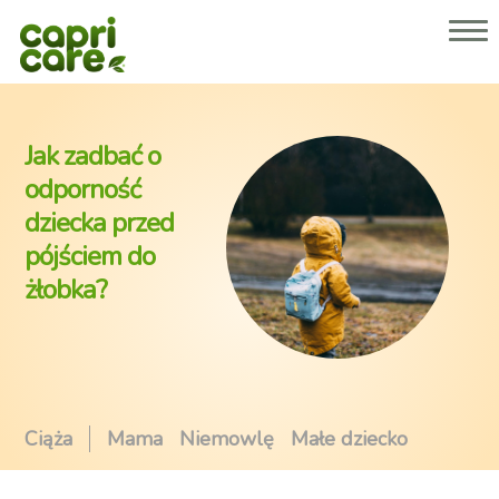
Dlaczego Capricare® 2 lub 3?
Nasze produkty
O nas
Porady dla rodziców
Jak zadbać o
Gdzie kupić
odporność
dziecka przed
Strefa dla specjalistów
pójściem do
żłobka?
Ciąża
Mama
Niemowlę
Małe dziecko