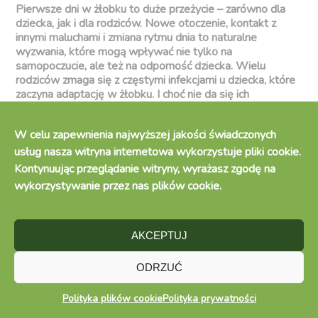
Pierwsze dni w żłobku to duże przeżycie – zarówno dla
dziecka, jak i dla rodziców. Nowe otoczenie, kontakt z
innymi maluchami i zmiana rytmu dnia to naturalne
wyzwania, które mogą wpływać nie tylko na
samopoczucie, ale też na odporność dziecka. Wielu
rodziców zmaga się z częstymi infekcjami u dziecka, które
zaczyna adaptację w żłobku. I choć nie da się ich
całkowicie uniknąć, można wiele zrobić, by łagodnie
przygotować malucha na ten nowy etap.
W celu zapewnienia najwyższej jakości świadczonych
usług nasza witryna internetowa wykorzystuje pliki cookie.
Kontynuując przeglądanie witryny, wyrażasz zgodę na
wykorzystywanie przez nas plików cookie.
Photo by
Daiga Ellaby
on
Unsplash
AKCEPTUJ
ODRZUĆ
Odporność dziecka a pierwsze dni w żłobku
Polityka plików cookie
Polityka prywatności
Okres żłobkowy często wiąże się z infekcjami –