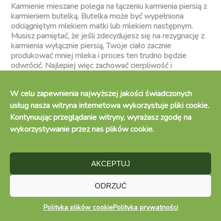
Karmienie mieszane polega na łączeniu karmienia piersią z
karmieniem butelką. Butelka może być wypełniona
odciągniętym mlekiem matki lub mlekiem następnym.
Musisz pamiętać, że jeśli zdecydujesz się na rezygnację z
karmienia wyłącznie piersią, Twoje ciało zacznie
produkować mniej mleka i proces ten trudno będzie
odwrócić. Najlepiej więc zachować cierpliwość i
wprowadzać zmiany małymi krokami, aby dać sobie i
dziecku czas na oswojenie się z nimi.
W celu zapewnienia najwyższej jakości świadczonych
usług nasza witryna internetowa wykorzystuje pliki cookie.
Kontynuując przeglądanie witryny, wyrażasz zgodę na
Powodów do karmienia mieszanego może być
wykorzystywanie przez nas plików cookie.
wiele:
powrót do pracy,
AKCEPTUJ
chęć zaangażowania w karmienie innych osób,
na przykład partnera lub niani,
ODRZUĆ
problemy z wagą dziecka i potrzeba
Polityka plików cookie
Polityka prywatności
kontrolowania ilości spożywanego przez